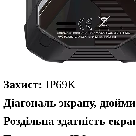
Захист:
IP69K
Діагональ экрану, дюйм
Роздільна здатність екра