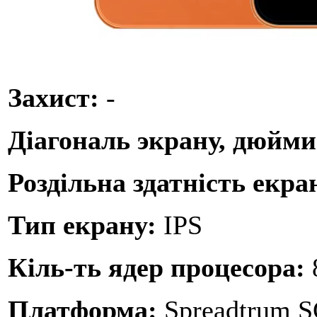
Захист:
-
Діагональ экрану, дюйм
Роздільна здатність екра
Тип екрану:
IPS
Кіль-ть ядер процесора:
Платформа:
Spreadtrum 