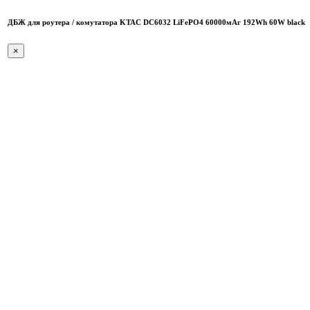
ДБЖ для роутера / комутатора KTAC DC6032 LiFePO4 60000мАг 192Wh 60W black
×