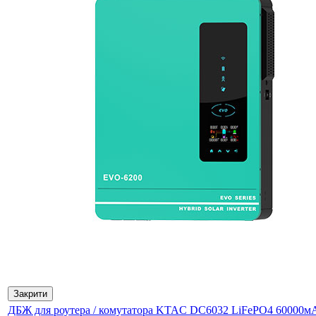
Закрити
ДБЖ для роутера / комутатора KTAC DC6032 LiFePO4 60000м