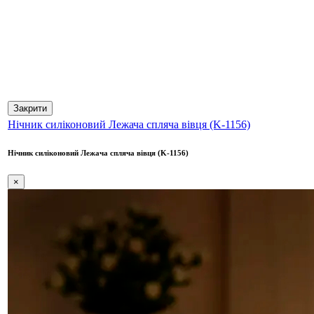
Закрити
Нічник силіконовий Лежача спляча вівця (K-1156)
Нічник силіконовий Лежача спляча вівця (K-1156)
×