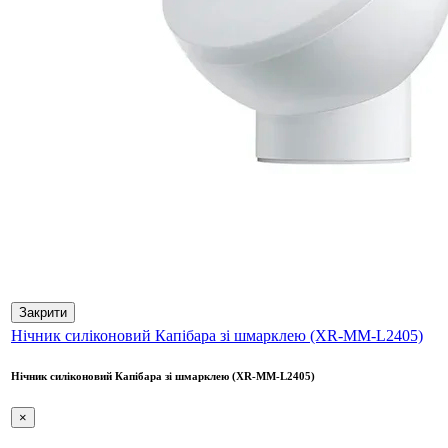
Закрити
Нічник силіконовий Капібара зі шмарклею (XR-MM-L2405)
Нічник силіконовий Капібара зі шмарклею (XR-MM-L2405)
×