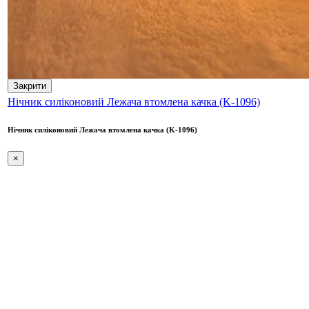
Закрити
Нічник силіконовий Лежача втомлена качка (K-1096)
Нічник силіконовий Лежача втомлена качка (K-1096)
×