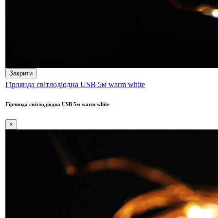
Закрити
Гірлянда світлодіодна USB 5м warm white
Гірлянда світлодіодна USB 5м warm white
×