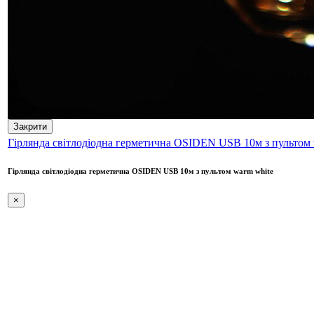
Закрити
Гірлянда світлодіодна герметична OSIDEN USB 10м з пультом 
Гірлянда світлодіодна герметична OSIDEN USB 10м з пультом warm white
×