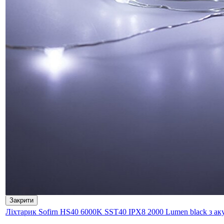
Закрити
Ліхтарик Sofirn HS40 6000K SST40 IPX8 2000 Lumen black з ак