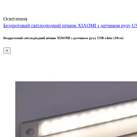
Освітлення
Бездротовий світлодіодний нічник XIAOMI з датчиком руху US
Бездротовий світлодіодний нічник XIAOMI з датчиком руху USB white (10см)
×